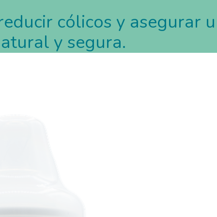
educir cólicos y asegurar 
atural y segura.