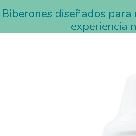
Biberones diseñados para r
experiencia n