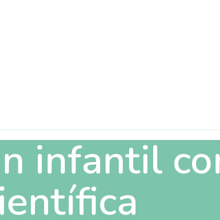
n infantil co
ientífica